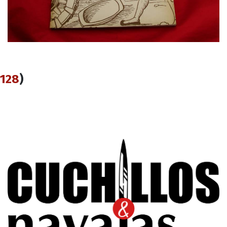
128
)