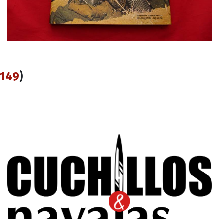
149
)