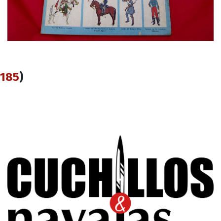
185
)