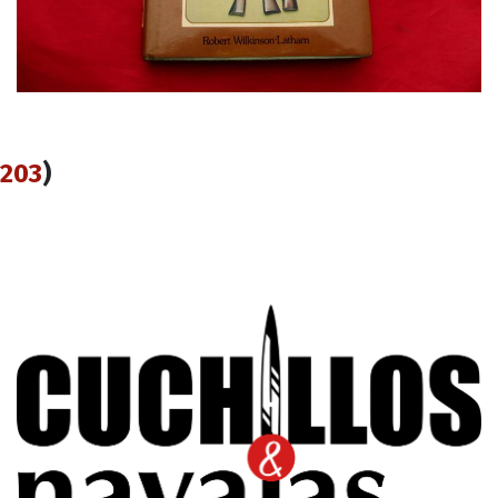
203
)