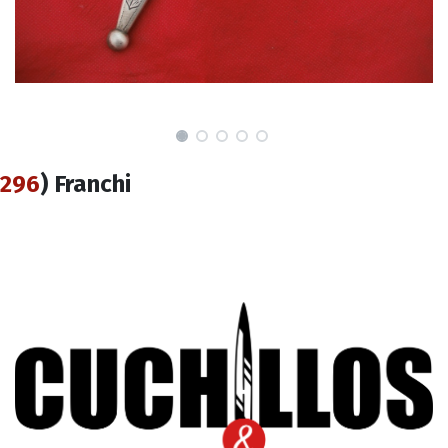
296
) Franchi