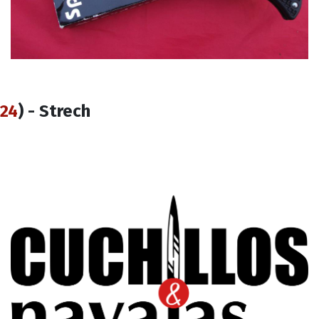
24
) - Strech