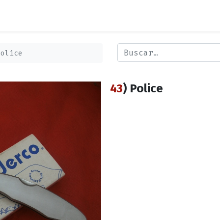
Police
43
) Police