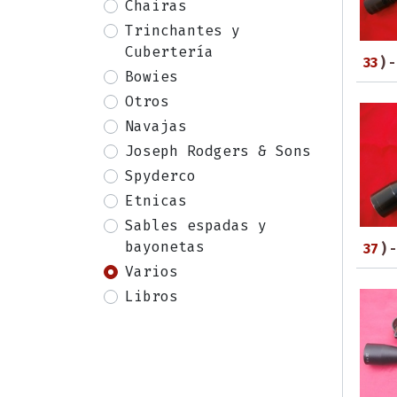
Chairas
Trinchantes y
Cubertería
33
) 
Bowies
Otros
Navajas
Joseph Rodgers & Sons
Spyderco
Etnicas
Sables espadas y
bayonetas
37
) 
Varios
Libros