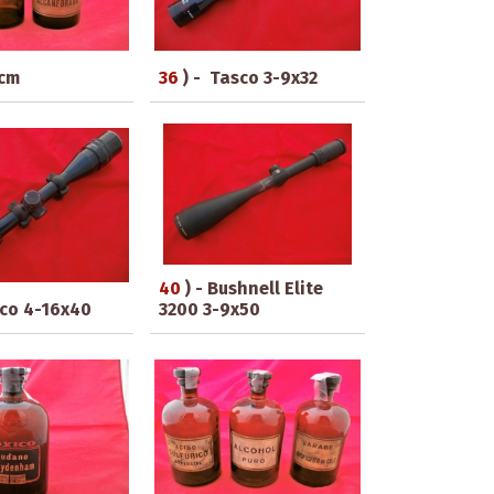
 cm
36
) - Tasco 3-9x32
40
) - Bushnell Elite
sco 4-16x40
3200 3-9x50