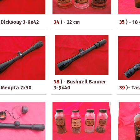
- Dicksouy 3-9x42
34
) - 22 cm
35
) - 18
38
) - Bushnell Banner
- Meopta 7x50
3-9x40
39
)- Ta